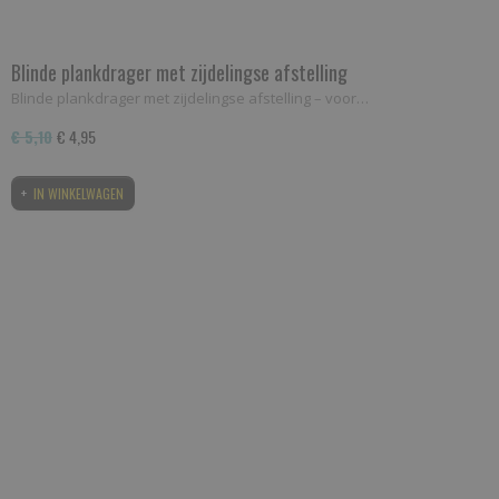
Blinde plankdrager met zijdelingse afstelling
Blinde plankdrager met zijdelingse afstelling – voor…
€ 5,10
€ 4,95
IN WINKELWAGEN