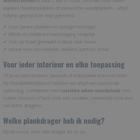
wandsteunen
in zwart, wit of staal. Geschikt voor eiken
planken, boekenplanken of zwevende wandplanken – altijd
scherp geprijsd en snel geleverd.
✔ Voor zware planken en stevige montage
✔ Blinde en zichtbare bevestiging mogelijk
✔ Ook op maat gemaakt in kleur naar wens
✔ Ideaal voor woonkamer, keuken, kantoor of hal
Voor ieder interieur en elke toepassing
Of je nu een modern, klassiek of industrieel interieur hebt:
Bij WandplankOnline.nl hebben we altijd een passende
oplossing. Combineer een
rustieke eiken wandplank
met
stalen steunen of kies voor een strakke, zwevende look met
verdekte dragers.
Welke plankdrager heb ik nodig?
Bij de keuze voor een drager let je op: