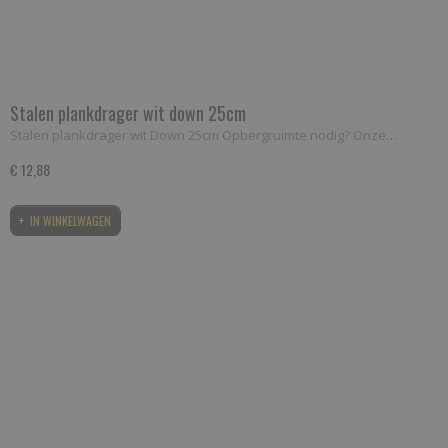
Stalen plankdrager wit down 25cm
Stalen plankdrager wit Down 25cm Opbergruimte nodig? Onze…
€ 12,88
IN WINKELWAGEN