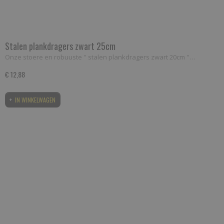
Stalen plankdragers zwart 25cm
Onze stoere en robuuste '' stalen plankdragers zwart 20cm ''…
€ 12,88
IN WINKELWAGEN