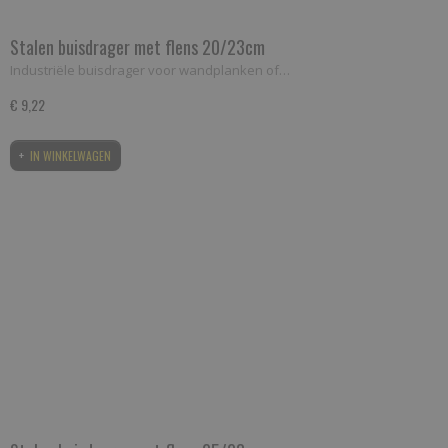
Stalen buisdrager met flens 20/23cm
Industriële buisdrager voor wandplanken of…
€ 9,22
IN WINKELWAGEN