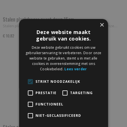
Stalen plankdrager zwart down 15cm
×
Stalen plankdrager zwart Down 15cm Opbergruimte nodig? Onze…
Deze website maakt
€ 10,82
gebruik van cookies.
Deze website gebruikt cookies om uw
gebruikerservaring te verbeteren. Door onze
website te gebruiken, stemt u in met alle
cookies in overeenstemming met ons
Cookiebeleid.
Lees verder
STRIKT NOODZAKELIJK
PRESTATIE
TARGETING
FUNCTIONEEL
NIET-GECLASSIFICEERD
Stalen plankdrager zwart down 20cm