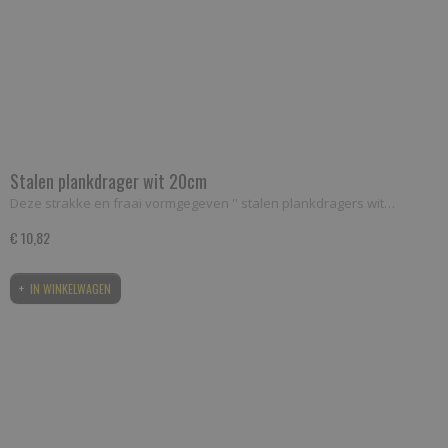
Stalen plankdrager wit 20cm
Deze strakke en fraai vormgegeven '' stalen plankdragers wit…
€ 10,82
IN WINKELWAGEN