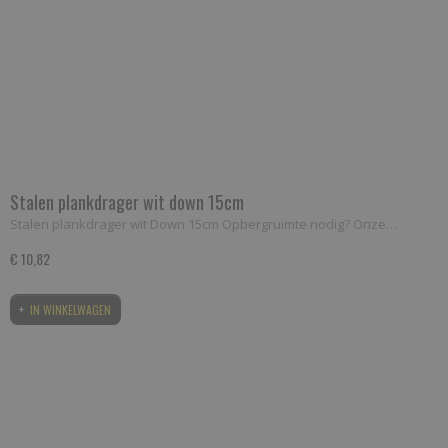
Stalen plankdrager wit down 15cm
Stalen plankdrager wit Down 15cm Opbergruimte nodig? Onze…
€ 10,82
IN WINKELWAGEN