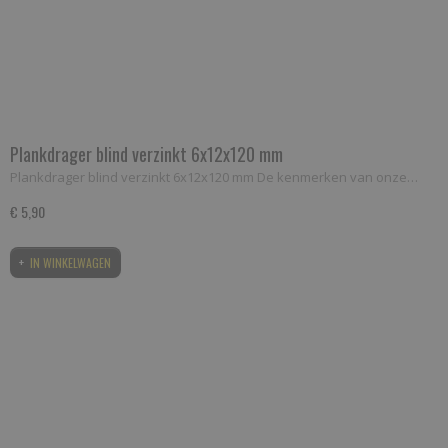
Plankdrager blind verzinkt 6x12x120 mm
Plankdrager blind verzinkt 6x12x120 mm De kenmerken van onze…
€ 5,90
IN WINKELWAGEN