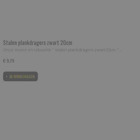
Stalen plankdragers zwart 20cm
Onze stoere en robuuste '' stalen plankdragers zwart 20cm ''…
€ 9,79
IN WINKELWAGEN