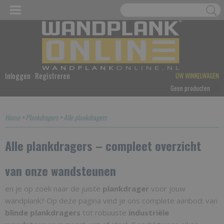
Inloggen
Registreren
UW WINKELWAGEN
Geen producten
(0)
Home
>
Plankdragers
>
Alle plankdragers
Alle plankdragers – compleet overzicht
van onze wandsteunen
en je op zoek naar de juiste
plankdrager
voor jouw
wandplank? Op deze pagina vind je ons complete aanbod: van
blinde plankdragers
tot robuuste
industriële