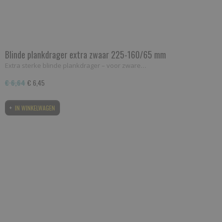
Blinde plankdrager extra zwaar 225-160/65 mm
Extra sterke blinde plankdrager – voor zware…
€ 6,64
€ 6,45
IN WINKELWAGEN