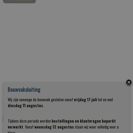
Stalen plankdrager zwart up 20cm
Bouwvaksluiting
Stalen plankdrager zwart up 20cm Opbergruimte nodig? Onze…
Wij zijn vanwege de bouwvak gesloten vanaf
vrijdag 17 juli
tot en met
€ 11,85
dinsdag 11 augustus
.
IN WINKELWAGEN
Tijdens deze periode worden
bestellingen en klantvragen beperkt
verwerkt
. Vanaf
woensdag 12 augustus
staan wij weer volledig voor u
klaar.