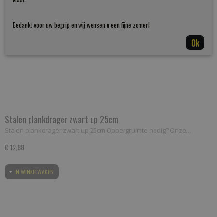
Bedankt voor uw begrip en wij wensen u een fijne zomer!
Ok
Stalen plankdrager zwart up 25cm
Stalen plankdrager zwart up 25cm Opbergruimte nodig? Onze…
€ 12,88
IN WINKELWAGEN