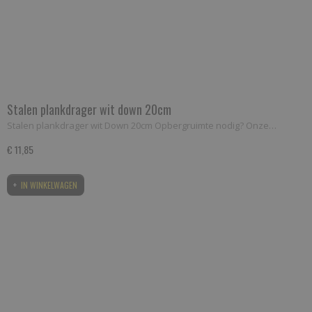
Stalen plankdrager wit down 20cm
Stalen plankdrager wit Down 20cm Opbergruimte nodig? Onze…
€ 11,85
IN WINKELWAGEN