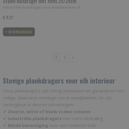
Stalen buisdrager met flens 25/28cm
Industriële buisdrager voor wandplanken of…
€ 9,22
IN WINKELWAGEN
1
2
»
Stevige plankdragers voor elk interieur
Onze plankdragers zijn stevig ontworpen en garanderen een
veilige, duurzame montage van je wandplanken. Ze zijn
verkrijgbaar in diverse uitvoeringen:
✔
Zwarte, witte of blank stalen steunen
✔
Industriële plankdragers
met retro uitstraling
✔
Blinde bevestiging
voor een moderne look