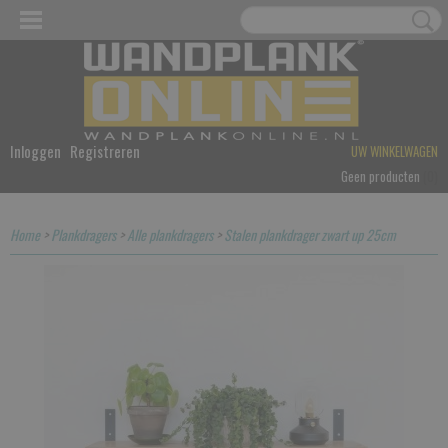
Inloggen
Registreren
UW WINKELWAGEN
Geen producten
(0)
Home
>
Plankdragers
>
Alle plankdragers
>
Stalen plankdrager zwart up 25cm