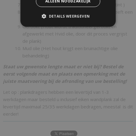
ALLEEN NOODZAKELIJK
Hvid olie ( Het hout krijgt een iets warmere tint )
Smoke ( Hout krijgt een wit grijze waas en heeft een
DETAILS WEERGEVEN
warme uitstraling)
Gerookt (Hout wordt traditioneel gerookt en
afgewerkt met Hvid olie, door dit proces vergrijst
de plank)
Mud olie (Het hout krijgt een bruinachtige olie
behandeling)
Staat uw gewenste lengte maat er niet bij? Bestel de
eerst volgende maat en plaats een opmerking met de
juiste maatvoering bij de afronding van uw bestelling!
Let op : plankdragers hebben een levertijd van 1-3
werkdagen maar besteld u inclusief eiken wandplank zal de
levertijd maximaal 25/35 werkdagen bedragen, meestal is dit
eerder!