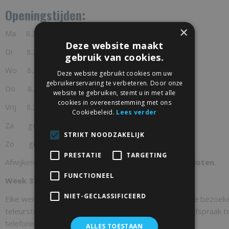
Openingstijden:
×
Ma 8.30 - 16.30 uur
Deze website maakt
Di 8.30 - 16.30 uur
gebruik van cookies.
Wo 8.30 - 16.30 uur
Deze website gebruikt cookies om uw
gebruikerservaring te verbeteren. Door onze
Do 8.30 - 16.30 uur
website te gebruiken, stemt u in met alle
cookies in overeenstemming met ons
Vrij 8.30 - 12.30 uur
Cookiebeleid.
Lees verder
Za gesloten
STRIKT NOODZAKELIJK
Zo gesloten
PRESTATIE
TARGETING
Afwijkende openingstijden:
Tijdens feestdagen gesloten
.
FUNCTIONEEL
Week 31,32 en 33 gelsoten i.v.m. bouwvak
NIET-GECLASSIFICEERD
Elke werkdag is er gelegenheid om onze werkplaats te bezoek
teleurstelling te voorkomen vragen wij om even een afspraak t
telefonisch of per e-mail.
ALLES TOESTAAN