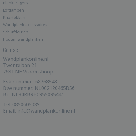
Plankdragers
Loftlampen
Kapstokken
Wandplank accessoires
Schuifdeuren
Houten wandplanken
Contact
Wandplankonline.nl
Twentelaan 21
7681 NE Vroomshoop
Kvk nummer : 68268548
Btw nummer: NL002120465B56
Bic: NL84RBRB0955095441
Tel: 0850605089
Email: info@wandplankonline.nl