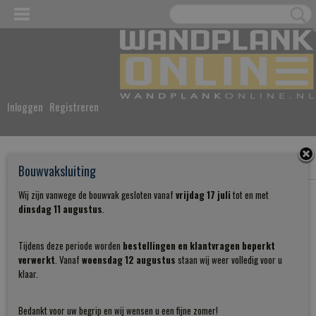
Inloggen
Registreren
Home
> Contact
Bouwvaksluiting
Wij zijn vanwege de bouwvak gesloten vanaf
vrijdag 17 juli
tot en met
dinsdag 11 augustus
.
E-mail:
info@wandplankonline.nl
Tijdens deze periode worden
bestellingen en klantvragen beperkt
Telefoon:
0850605089
verwerkt
. Vanaf
woensdag 12 augustus
staan wij weer volledig voor u
Bezoek adres:
Twentelaan 21
klaar.
7681NE Vroomshoop
Bedankt voor uw begrip en wij wensen u een fijne zomer!