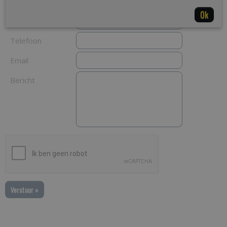
Achternaam
Ok
Voorletters
Telefoon
Email
Bericht
Verstuur »