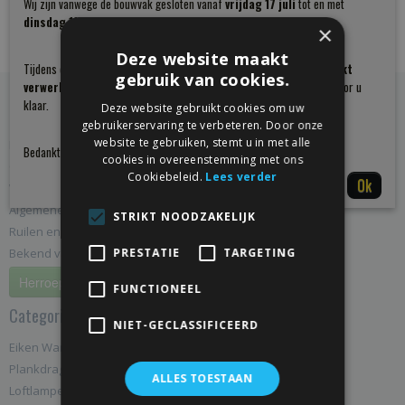
Wij zijn vanwege de bouwvak gesloten vanaf
vrijdag 17 juli
tot en met
dinsdag 11 augustus
.
×
Deze website maakt
Tijdens deze periode worden
bestellingen en klantvragen beperkt
gebruik van cookies.
verwerkt
. Vanaf
woensdag 12 augustus
staan wij weer volledig voor u
klaar.
Deze website gebruikt cookies om uw
Informatie
gebruikerservaring te verbeteren. Door onze
website te gebruiken, stemt u in met alle
Home
Bedankt voor uw begrip en wij wensen u een fijne zomer!
cookies in overeenstemming met ons
Contact
Cookiebeleid.
Lees verder
Ok
Wie zijn wij
Algemene Voorwaarden
STRIKT NOODZAKELIJK
Ruilen en retourneren
PRESTATIE
TARGETING
Bekend van TV
Herroeping
FUNCTIONEEL
Categorieën
NIET-GECLASSIFICEERD
Eiken Wandplanken op Maat - Massief Eiken
Plankdragers
ALLES TOESTAAN
Loftlampen