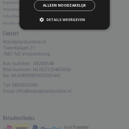
Kapstokken
ALLEEN NOODZAKELIJK
Wandplank accessoires
Schuifdeuren
DETAILS WEERGEVEN
Houten wandplanken
Contact
Wandplankonline.nl
Twentelaan 21
7681 NE Vroomshoop
Kvk nummer : 68268548
Btw nummer: NL002120465B56
Bic: NL84RBRB0955095441
Tel: 0850605089
Email: info@wandplankonline.nl
Betaalmethodes