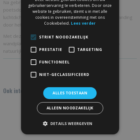
Na gebruik van olie is het essentieel om de gebruikte
gebruikerservaring te verbeteren. Door onze
poetsdoeken grondig nat te maken onder de kraan en
website te gebruiken, stemt u in met alle
luchtdicht op te bergen. Dit voorkomt spontane ontbranding
cookies in overeenstemming met ons
Cookiebeleid.
Lees verder
door het broei-effect van de olie.
Met deze eenvoudige onderhoudstips blijft uw eiken
STRIKT NOODZAKELIJK
wandplank jarenlang in topconditie en behoudt het zijn
PRESTATIE
TARGETING
natuurlijke schoonheid.
FUNCTIONEEL
NIET-GECLASSIFICEERD
Ook interessant
ALLES TOESTAAN
ALLEEN NOODZAKELIJK
DETAILS WEERGEVEN