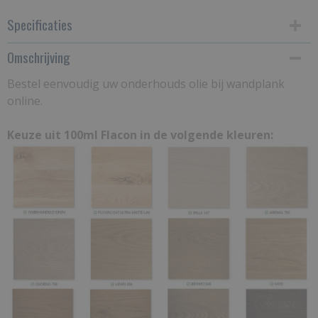
Specificaties
Omschrijving
Productcode
OOEW
Bestel eenvoudig uw onderhouds olie bij wandplank
online.
Bruto gewicht
0,20 Kg
Keuze uit 100ml Flacon in de volgende kleuren: