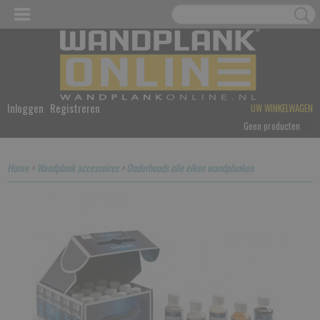
Inloggen
Registreren
UW WINKELWAGEN
Geen producten
(0)
Home
>
Wandplank accessoires
>
Onderhouds olie eiken wandplanken