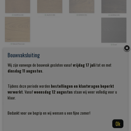
Bouwvaksluiting
Onderhoud van Wandplanken – Tips en Advies
Wij zijn vanwege de bouwvak gesloten vanaf
vrijdag 17 juli
tot en met
Onze wandplanken worden standaard afgewerkt met een
dinsdag 11 augustus
.
kleurloze lak of een kleurolie uit ons assortiment. Dit biedt
uitstekende bescherming tegen vuil en vocht. Toch raden wij
Tijdens deze periode worden
bestellingen en klantvragen beperkt
aan om een potje kleurolie in huis te hebben voor het
verwerkt
. Vanaf
woensdag 12 augustus
staan wij weer volledig voor u
onderhoud van uw wandplank of andere eikenhouten
klaar.
maatwerkproducten.
Bedankt voor uw begrip en wij wensen u een fijne zomer!
Eenvoudig bijwerken van krassen of beschadigingen
Ok
Kleine beschadigingen:
Breng een kleine hoeveelheid
kleurolie aan op een pluisvrije doek en wrijf dit zorgvuldig