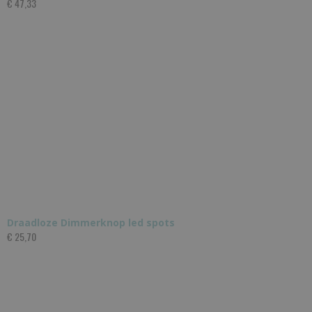
€ 47,33
Draadloze Dimmerknop led spots
€ 25,70