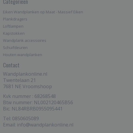
Categorieën
Eiken Wandplanken op Maat - Massief Eiken
Plankdragers
Loftlampen
Kapstokken
Wandplank accessoires
Schuifdeuren
Houten wandplanken
Contact
Wandplankonline.nl
Twentelaan 21
7681 NE Vroomshoop
Kvk nummer : 68268548
Btw nummer: NL002120465B56
Bic: NL84RBRB0955095441
Tel: 0850605089
Email: info@wandplankonline.nl