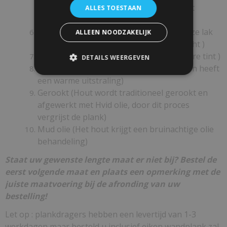
behandeld, houtnerfen en structuur blijft
ALLES TOESTAAN
zichtbaar)
Traelyx ultramatte lak ( dit is een kleurloze lak
ALLEEN NOODZAKELIJK
en beschermd het hout tegen vuil en vocht )
Hvid olie ( Het hout krijgt een iets warmere tint )
DETAILS WEERGEVEN
Smoke ( Hout krijgt een wit grijze waas en heeft
een warme uitstraling)
Gerookt (Hout wordt traditioneel gerookt en
afgewerkt met Hvid olie, door dit proces
vergrijst de plank)
Mud olie (Het hout krijgt een bruinachtige olie
behandeling)
Staat uw gewenste lengte maat er niet bij? Bestel de
eerst volgende maat en plaats een opmerking met de
juiste maatvoering bij de afronding van uw
bestelling!
Let op : plankdragers hebben een levertijd van 1-3
werkdagen maar besteld u inclusief eiken wandplank zal