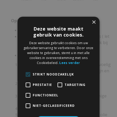
×
Opties:
Deze website maakt
Selecteer lengte wandplank
gebruik van cookies.
Eiken wandplank in 4 verschillende dikte's ( let
op leverijd wordt langer als u er een plank bij
Deze website gebruikt cookies om uw
gebruikerservaring te verbeteren. Door onze
besteld)
website te gebruiken, stemt u in met alle
Kies kleurafwerking
cookies in overeenstemming met ons
Cookiebeleid.
Lees verder
Geen oliebehandeling ( het hout is nu gevoelig
voor verkleuren/vergelen op lange termijn en
STRIKT NOODZAKELIJK
kan gaan vlekken door vocht etc.)
Blanke olie ( Het hout krijgt een diepere
PRESTATIE
TARGETING
''orange-achtige'' kleur )
FUNCTIONEEL
Cloud ( Het hout krijgt een donkere bruinige
tint)
NIET-GECLASSIFICEERD
Black inc ( Iets donkerder dan Cloud)
Zwart ( plank word met zwarte dekkende olie