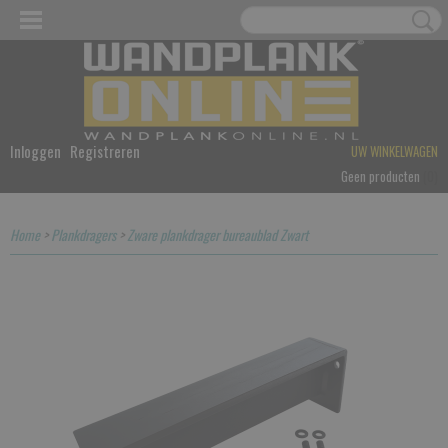
Inloggen
Registreren
UW WINKELWAGEN
Geen producten
(0)
Home
>
Plankdragers
>
Zware plankdrager bureaublad Zwart