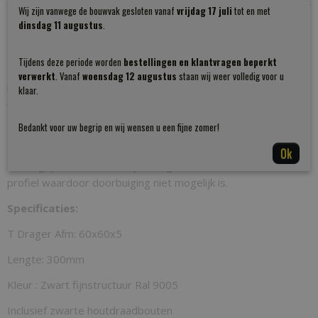
Wij zijn vanwege de bouwvak gesloten vanaf
vrijdag 17 juli
tot en met
Omschrijving
Productcode
dinsdag 11 augustus
.
ZPBZ
Zware plankdrager bureaublad Zwart
Tijdens deze periode worden
bestellingen en klantvragen beperkt
Bruto gewicht
Deze
is onverwoestbaar en kan met gemak 75
plankdrager
verwerkt
. Vanaf
woensdag 12 augustus
staan wij weer volledig voor u
2,00 Kg
kg per drager belast worden. Uiteraard moet u
klaar.
wandconstructie dit gewicht ook aan kunnen.
Afmetingen (l,b,h)
Bedankt voor uw begrip en wij wensen u een fijne zomer!
30 x 6 x 0 cm
Deze drager passen we veel toe bij eiken bureabladen die
zwevend aan de wand gemonteerd moeten worden. Het
Ok
zwart gepoedercfoate T ijzer is gemaakt van 60x60x5 T
profiel waardoor doorbuiging niet mogelijk is.
Specificaties:
T Drager Afm: 60x60x5
Lengte: 300mm
Kleur : Zwart fijnstructuur Ral 9005
Inclusief zwarte houtdraadbouten