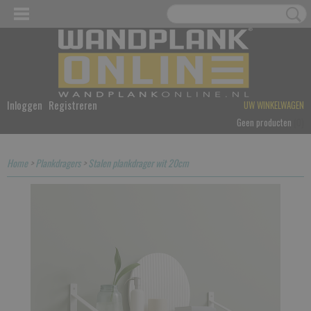
Inloggen
Registreren
UW WINKELWAGEN
Geen producten
(0)
Home
>
Plankdragers
>
Stalen plankdrager wit 20cm