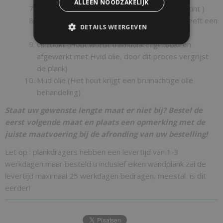
ALLEEN NOODZAKELIJK
Hvid olie ( Het hout krijgt een iets warmere tint )
Smoke ( Hout krijgt een wit grijze waas en heeft een
DETAILS WEERGEVEN
warme uitstraling)
Gerookt (Hout wordt traditioneel gerookt en
afgewerkt met Hvid olie, door dit proces vergrijst
de plank)
Mud olie (Het hout krijgt een bruinachtige olie
behandeling)
Staat uw gewenste lengte maat er niet bij? Bestel de
eerst volgende maat en plaats een opmerking met de
juiste maatvoering bij de afronding van uw bestelling!
Let op : plankdragers hebben een levertijd van 1-3
werkdagen maar besteld u inclusief eiken wandplank zal de
levertijd maximaal 25 werkdagen bedragen, meestal is dit
eerder!