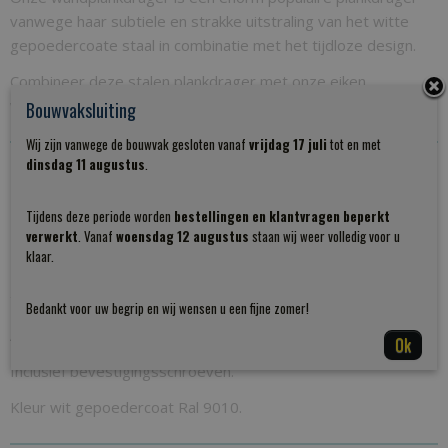
vanwege haar subtiele en strakke uitstraling van het witte
gepoedercoate staal in combinatie met het tijdloze design.
Combineer deze stalen plankdrager met onze eiken
wandplanken en plaatje is compleet!
Bouwvaksluiting
Wij zijn vanwege de bouwvak gesloten vanaf
vrijdag 17 juli
tot en met
dinsdag 11 augustus
.
Geschikt voor wandplanken met een diepte van 20cm en
maximaal 4,2 cm hoog!
Tijdens deze periode worden
bestellingen en klantvragen beperkt
verwerkt
. Vanaf
woensdag 12 augustus
staan wij weer volledig voor u
Prijs per stuk: 12,50 euro
klaar.
Prijs per set: 25,00 euro (bestel 1 drager extra om een set
te maken)
Bedankt voor uw begrip en wij wensen u een fijne zomer!
Afmeting 21x20x5 hxdxb
Ok
Inclusief bevestigingsschroeven.
Kleur wit gepoedercoat Ral 9010.