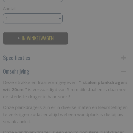
Aantal
IN WINKELWAGEN
Specificaties
Omschrijving
Productcode
SPW20
Deze strakke en fraai vormgegeven
'' stalen plankdragers
wit 20cm ''
Bruto gewicht
is vervaardigd van 5 mm dik staal en is daarmee
de sterkste drager in haar soort!
2,00 Kg
Onze plankdragers zijn er in diverse maten en kleurstellingen
te verkrijgen zodat er altijd wel een wandplank is die bij uw
smaak aanluit.
Onze wandplankdrager is een enorm populaire plankdrager