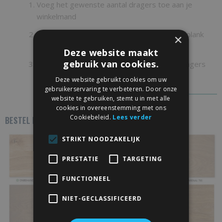
Voeg het gewenste aantal dragers toe aan je
winkelmand
Optioneel: bestel een passende eiken wandplank
×
erbij
Deze website maakt
gebruik van cookies.
Rond af en ontvang jouw industriële plankdragers
snel thuis
Deze website gebruikt cookies om uw
gebruikerservaring te verbeteren. Door onze
website te gebruiken, stemt u in met alle
cookies in overeenstemming met ons
Cookiebeleid.
Lees verder
BESTEL DEZE WANDPLANK IN DE VOLGENDE KLEUREN:
STRIKT NOODZAKELIJK
PRESTATIE
TARGETING
FUNCTIONEEL
NIET-GECLASSIFICEERD