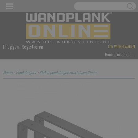
Inloggen
Registreren
UW WINKELWAGEN
Geen producten
(0)
Home
>
Plankdragers
>
Stalen plankdrager zwart down 25cm