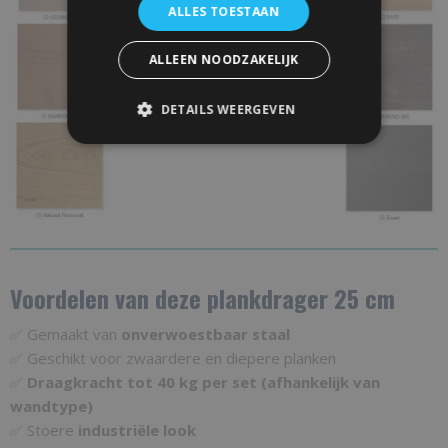
ALLES TOESTAAN
ALLEEN NOODZAKELIJK
DETAILS WEERGEVEN
Voordelen van deze plankdrager 25 cm
✅ Gemaakt van
onverwoestbaar staal
✅ Geschikt voor zwaardere en diepere planken
✅
Draagkracht tot 40 kg per set (afhankelijk van
wandtype)
✅ Stoere
industriële look