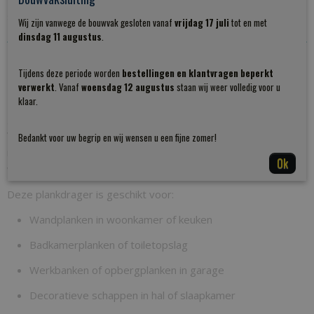
schroeven
Wij zijn vanwege de bouwvak gesloten vanaf
vrijdag 17 juli
tot en met
dinsdag 11 augustus
.
Praktisch & flexibel toepasbaar
Tijdens deze periode worden
bestellingen en klantvragen beperkt
verwerkt
. Vanaf
woensdag 12 augustus
staan wij weer volledig voor u
klaar.
Deze
plankdragers zijn los verkrijgbaar
, zodat je zelf het
gewenste aantal bepaalt.
Voor wandplanken langer dan 120 cm adviseren wij
Bedankt voor uw begrip en wij wensen u een fijne zomer!
minimaal
drie dragers
toe te passen, om doorbuigen te
Ok
voorkomen.
Deze plankdrager is geschikt voor:
Wandplanken in woonkamer of keuken
Badkamerplanken of toiletopslag
Werkbanken of opbergplanken in garage
Decoratieve schappen in hal of slaapkamer