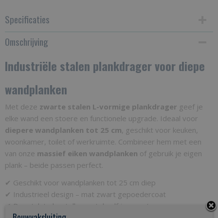
Specificaties
Omschrijving
Productcode
IPLZ25
Industriële stalen plankdrager voor diepe
wandplanken
Met deze
zwarte stalen L-vormige plankdrager
geef je
elke wand een stoere en functionele upgrade. Ideaal voor
diepere wandplanken tot 25 cm
, geschikt voor keuken,
woonkamer, toilet of werkruimte. Combineer hem met een
van onze
massief eiken wandplanken
of gebruik je eigen
plank – beide passen perfect.
✔ Geschikt voor wandplanken tot 25 cm diep
✔ Industrieel design – mat zwart gepoedercoat
✔ Per stuk te bestellen – stel zelf jouw set samen
Bouwvaksluiting
✔ Eenvoudig te monteren met bijgeleverde pluggen &